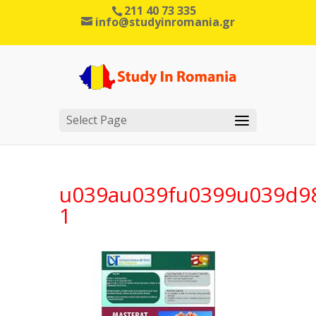
211 40 73 335
info@studyinromania.gr
Select Page
u039au039fu0399u039d9
1